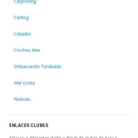
Carpfishing
Casting
Cebador
Corcheo Mar
Embarcación Fondeada
Mar Costa
Noticias
ENLACES CLUBES
Enlaces a diferentes Webs y Blogs de clubes de pesca.